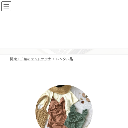
コ
ナ
ン
ビ
テ
ゲ
ン
ー
ツ
シ
へ
ョ
レンタル品
ス
ン
キ
に
ッ
移
プ
動
関東・千葉のテントサウナ
レンタル品