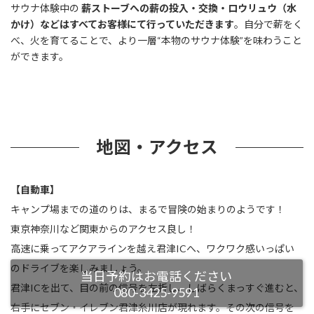
サウナ体験中の
薪ストーブへの薪の投入・交換・ロウリュウ（水
かけ）などはすべてお客様にて行っていただきます
。自分で薪をく
べ、火を育てることで、より一層“本物のサウナ体験”を味わうこと
ができます。
地図・アクセス
【自動車】
キャンプ場までの道のりは、まるで冒険の始まりのようです！
東京神奈川など関東からのアクセス良し！
高速に乗ってアクアラインを越え君津ICへ、ワクワク感いっぱい
のドライブを楽しみましょう。
当日予約はお電話ください
君津ICを出て、目の前の信号を左折し、しばらくまっすぐ進むと、
080-3425-9591
右手にセブン・イレブン君津糸川店が現れます。その次の信号を