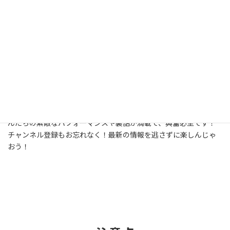
詳細はこちら
人気YouTuberの皆さんが来場して、めちゃくちゃ面白い動画をア
ップしてくれてるんだよ！ぜひチェックしてみてね！YouTuberさ
んたちの素敵なパフォーマンスや裏話が満載で、興奮必至です！
チャンネル登録もお忘れなく！最新の情報を逃さずに楽しんじゃ
おう！